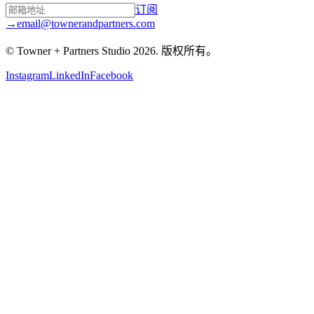
订阅
→
email@townerandpartners.com
© Towner + Partners Studio
2026
.
版权所有。
Instagram
LinkedIn
Facebook