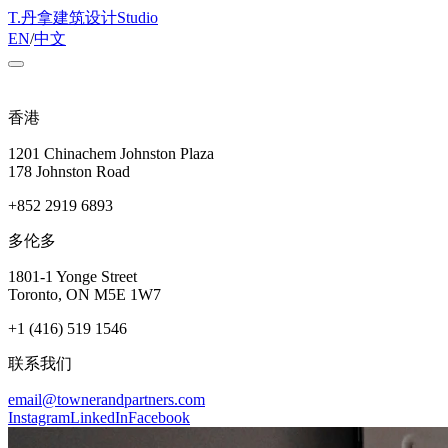
T
.
丹拿建筑设计
Studio
EN
/
中文
香港
1201 Chinachem Johnston Plaza
178 Johnston Road
+852 2919 6893
多伦多
1801-1 Yonge Street
Toronto, ON M5E 1W7
+1 (416) 519 1546
联系我们
email@townerandpartners.com
Instagram
LinkedIn
Facebook