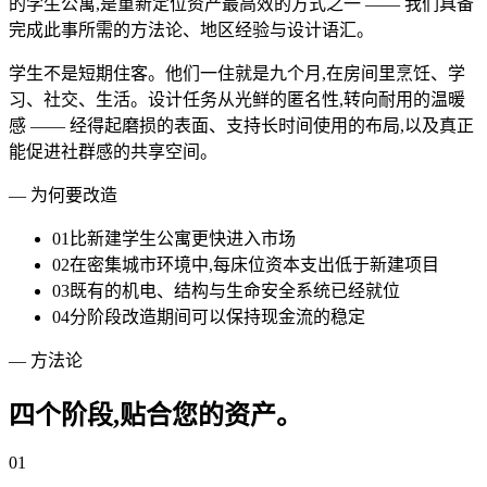
的学生公寓,是重新定位资产最高效的方式之一 —— 我们具备
完成此事所需的方法论、地区经验与设计语汇。
学生不是短期住客。他们一住就是九个月,在房间里烹饪、学
习、社交、生活。设计任务从光鲜的匿名性,转向耐用的温暖
感 —— 经得起磨损的表面、支持长时间使用的布局,以及真正
能促进社群感的共享空间。
— 为何要改造
0
1
比新建学生公寓更快进入市场
0
2
在密集城市环境中,每床位资本支出低于新建项目
0
3
既有的机电、结构与生命安全系统已经就位
0
4
分阶段改造期间可以保持现金流的稳定
— 方法论
四个阶段,贴合您的资产。
01