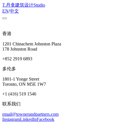
T
.
丹拿建筑设计
Studio
EN
/
中文
香港
1201 Chinachem Johnston Plaza
178 Johnston Road
+852 2919 6893
多伦多
1801-1 Yonge Street
Toronto, ON M5E 1W7
+1 (416) 519 1546
联系我们
email@townerandpartners.com
Instagram
LinkedIn
Facebook