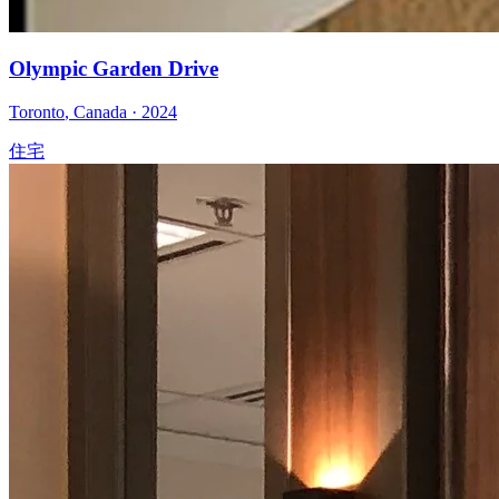
Olympic Garden Drive
Toronto
,
Canada
·
2024
住宅