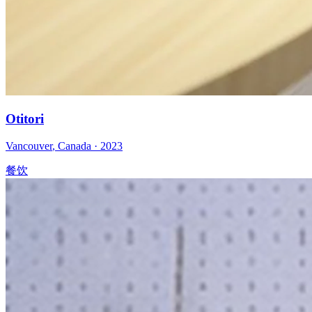
Otitori
Vancouver
,
Canada
·
2023
餐饮