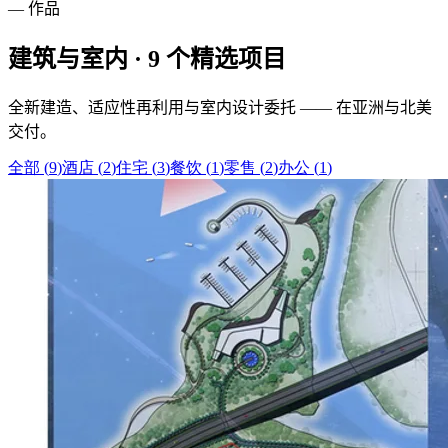
— 作品
建筑与室内 ·
9
个精选项目
全新建造、适应性再利用与室内设计委托 —— 在亚洲与北美
交付。
全部
(
9
)
酒店
(
2
)
住宅
(
3
)
餐饮
(
1
)
零售
(
2
)
办公
(
1
)