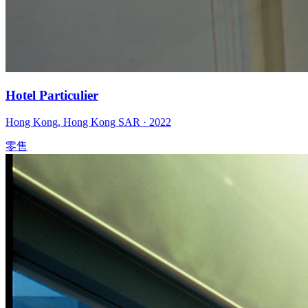
Hotel Particulier
Hong Kong
,
Hong Kong SAR
·
2022
零售