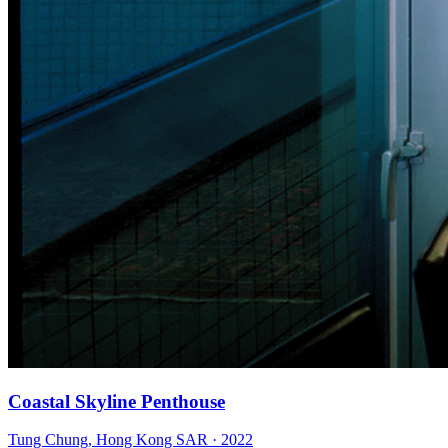
Coastal Skyline Penthouse
Tung Chung
,
Hong Kong SAR
·
2022