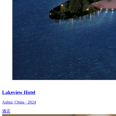
Lakeview Hotel
Anhui
,
China
·
2024
酒店