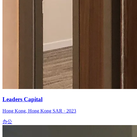
Leaders Capital
Hong Kong
,
Hong Kong SAR
·
2023
办公