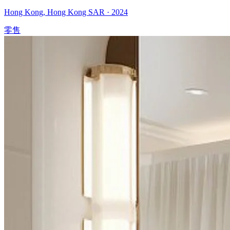
Hong Kong
,
Hong Kong SAR
·
2024
零售