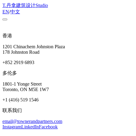
T
.
丹拿建筑设计
Studio
EN
/
中文
香港
1201 Chinachem Johnston Plaza
178 Johnston Road
+852 2919 6893
多伦多
1801-1 Yonge Street
Toronto, ON M5E 1W7
+1 (416) 519 1546
联系我们
email@townerandpartners.com
Instagram
LinkedIn
Facebook